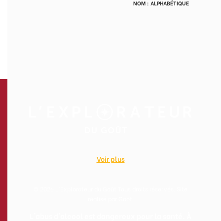
Voir plus
© 2026 L'Explorateur du Goût Tous droits réservés. Site
réalisé par
Goot
.
L'abus d'alcool est dangereux pour la santé. À