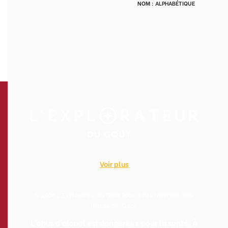
Voir plus
© 2026 L'Explorateur du Goût Tous droits réservés. Site
réalisé par
Goot
.
L'abus d'alcool est dangereux pour la santé. À